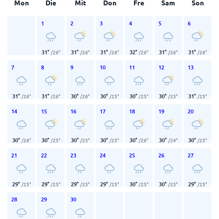
Mon
Die
Mit
Don
Fre
Sam
Son
1
2
3
4
5
6
31
°
31
°
31
°
32
°
31
°
31
°
/
26
°
/
26
°
/
26
°
/
26
°
/
26
°
/
26
°
7
8
9
10
11
12
13
31
°
31
°
30
°
30
°
30
°
30
°
31
°
/
26
°
/
26
°
/
26
°
/
25
°
/
25
°
/
25
°
/
25
°
14
15
16
17
18
19
20
30
°
30
°
30
°
30
°
30
°
30
°
30
°
/
26
°
/
25
°
/
25
°
/
25
°
/
26
°
/
24
°
/
25
°
21
22
23
24
25
26
27
29
°
29
°
29
°
29
°
30
°
30
°
29
°
/
25
°
/
25
°
/
25
°
/
25
°
/
25
°
/
25
°
/
25
°
28
29
30