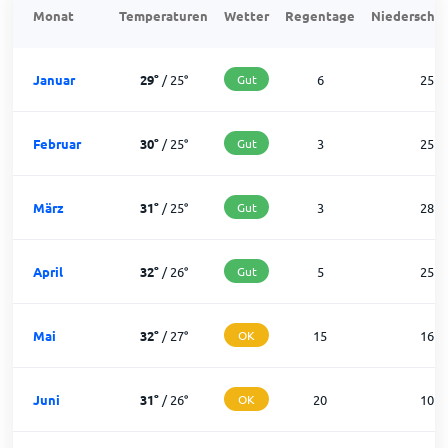
Monat
Temperaturen
Wetter
Regentage
Niederschla
Januar
29
°
/
25
°
Gut
6
25
Februar
30
°
/
25
°
Gut
3
25
März
31
°
/
25
°
Gut
3
28
April
32
°
/
26
°
Gut
5
25
Mai
32
°
/
27
°
OK
15
16
Juni
31
°
/
26
°
OK
20
10