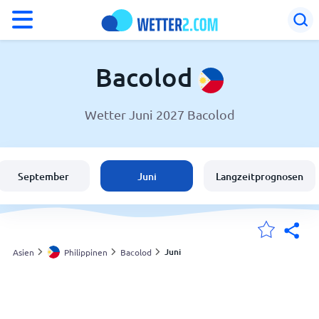
°F
°C
Bacolod
Wetter Juni 2027 Bacolod
Wetter in Bacolod
Philippinen
September
Juni
Langzeitprognosen
Schweiz
Deutschland
Juni
Asien
Philippinen
Bacolod
Meine Standorte