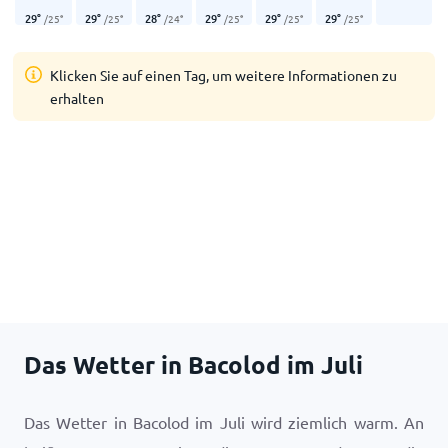
29
°
29
°
28
°
29
°
29
°
29
°
/
25
°
/
25
°
/
24
°
/
25
°
/
25
°
/
25
°
Klicken Sie auf einen Tag, um weitere Informationen zu
erhalten
Das Wetter in Bacolod im Juli
Das Wetter in Bacolod im Juli wird ziemlich warm. An