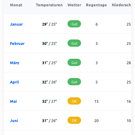
Monat
Temperaturen
Wetter
Regentage
Niederschla
Januar
29
°
/
25
°
Gut
6
25
Februar
30
°
/
25
°
Gut
3
25
März
31
°
/
25
°
Gut
3
28
April
32
°
/
26
°
Gut
5
25
Mai
32
°
/
27
°
OK
15
16
Juni
31
°
/
26
°
OK
20
10