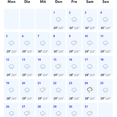
Mon
Die
Mit
Don
Fre
Sam
Son
1
2
3
4
29
°
30
°
30
°
30
°
/
25
°
/
25
°
/
25
°
/
25
°
5
6
7
8
9
10
11
29
°
29
°
30
°
30
°
29
°
29
°
29
°
/
25
°
/
25
°
/
25
°
/
25
°
/
25
°
/
25
°
/
25
°
12
13
14
15
16
17
18
29
°
29
°
29
°
29
°
28
°
28
°
28
°
/
25
°
/
25
°
/
25
°
/
25
°
/
24
°
/
25
°
/
25
°
19
20
21
22
23
24
25
28
°
29
°
29
°
29
°
28
°
28
°
29
°
/
24
°
/
25
°
/
25
°
/
24
°
/
25
°
/
25
°
/
25
°
26
27
28
29
30
31