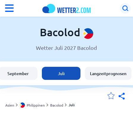
°F
°C
Bacolod
Wetter Juli 2027 Bacolod
Wetter in Bacolod
Philippinen
September
Juli
Langzeitprognosen
Schweiz
Deutschland
Juli
Asien
Philippinen
Bacolod
Meine Standorte