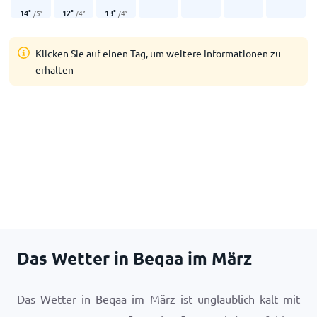
14
°
12
°
13
°
/
5
°
/
4
°
/
4
°
Klicken Sie auf einen Tag, um weitere Informationen zu
erhalten
Das Wetter in Beqaa im März
Das Wetter in Beqaa im März ist unglaublich kalt mit