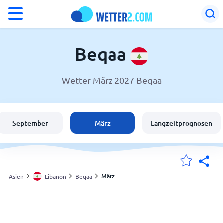
°F
°C
Beqaa
Wetter März 2027 Beqaa
Wetter in Beqaa
Libanon
September
März
Langzeitprognosen
Schweiz
Deutschland
März
Asien
Libanon
Beqaa
Meine Standorte