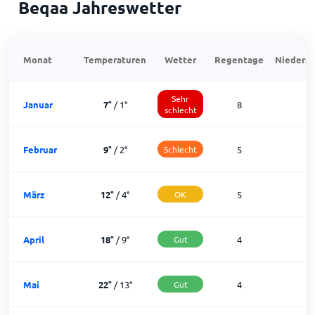
Beqaa Jahreswetter
Monat
Temperaturen
Wetter
Regentage
Niedersc
Sehr
Januar
7
°
/
1
°
8
2
schlecht
Februar
9
°
/
2
°
Schlecht
5
2
März
12
°
/
4
°
OK
5
2
April
18
°
/
9
°
Gut
4
2
Mai
22
°
/
13
°
Gut
4
2