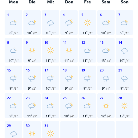
Mon
Die
Mit
Don
Fre
Sam
Son
1
2
3
4
5
6
7
8
°
10
°
10
°
9
°
11
°
10
°
9
°
/
2
°
/
2
°
/
3
°
/
2
°
/
1
°
/
2
°
/
1
°
8
9
10
11
12
13
14
10
°
9
°
11
°
11
°
11
°
13
°
10
°
/
3
°
/
2
°
/
3
°
/
3
°
/
3
°
/
3
°
/
4
°
15
16
17
18
19
20
21
9
°
9
°
10
°
9
°
9
°
9
°
9
°
/
3
°
/
2
°
/
3
°
/
3
°
/
2
°
/
1
°
/
2
°
22
23
24
25
26
27
28
9
°
11
°
11
°
10
°
11
°
12
°
15
°
/
2
°
/
3
°
/
3
°
/
4
°
/
3
°
/
4
°
/
4
°
29
30
31