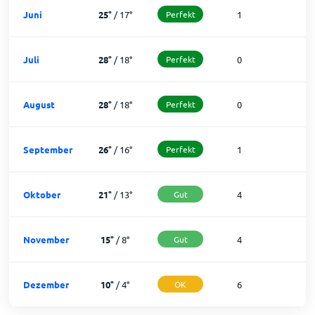
Juni
25
°
/
17
°
Perfekt
1
2
Juli
28
°
/
18
°
Perfekt
0
3
August
28
°
/
18
°
Perfekt
0
3
September
26
°
/
16
°
Perfekt
1
2
Oktober
21
°
/
13
°
Gut
4
2
November
15
°
/
8
°
Gut
4
2
Dezember
10
°
/
4
°
OK
6
2