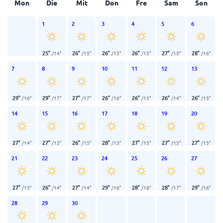
Mon
Die
Mit
Don
Fre
Sam
Son
1
2
3
4
5
6
25
°
26
°
26
°
26
°
27
°
28
°
/
14
°
/
15
°
/
15
°
/
15
°
/
15
°
/
16
°
7
8
9
10
11
12
13
29
°
29
°
27
°
26
°
26
°
26
°
26
°
/
16
°
/
17
°
/
17
°
/
16
°
/
15
°
/
14
°
/
15
°
14
15
16
17
18
19
20
27
°
27
°
26
°
28
°
27
°
27
°
27
°
/
14
°
/
15
°
/
15
°
/
15
°
/
15
°
/
15
°
/
15
°
21
22
23
24
25
26
27
27
°
26
°
27
°
29
°
28
°
28
°
29
°
/
15
°
/
14
°
/
14
°
/
16
°
/
18
°
/
17
°
/
16
°
28
29
30