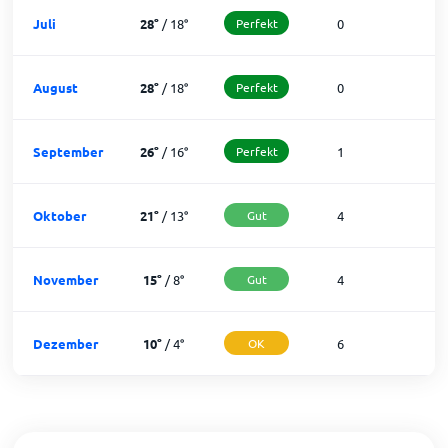
Juli
28
°
/
18
°
Perfekt
0
3
August
28
°
/
18
°
Perfekt
0
3
September
26
°
/
16
°
Perfekt
1
2
Oktober
21
°
/
13
°
Gut
4
2
November
15
°
/
8
°
Gut
4
2
Dezember
10
°
/
4
°
OK
6
2