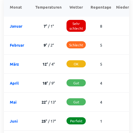
Monat
Temperaturen
Wetter
Regentage
Niedersc
Sehr
Januar
7
°
/
1
°
8
2
schlecht
Februar
9
°
/
2
°
Schlecht
5
2
März
12
°
/
4
°
OK
5
2
April
18
°
/
9
°
Gut
4
2
Mai
22
°
/
13
°
Gut
4
2
Juni
25
°
/
17
°
Perfekt
1
2