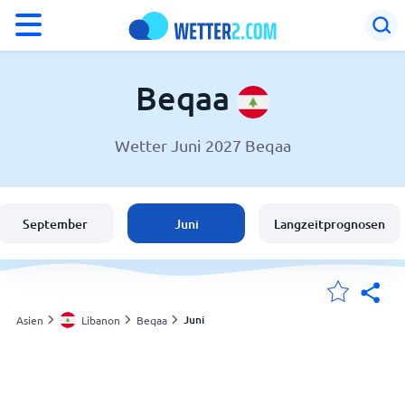
°F
°C
Beqaa
Wetter Juni 2027 Beqaa
Wetter in Beqaa
Libanon
September
Juni
Langzeitprognosen
Schweiz
Deutschland
Juni
Asien
Libanon
Beqaa
Meine Standorte