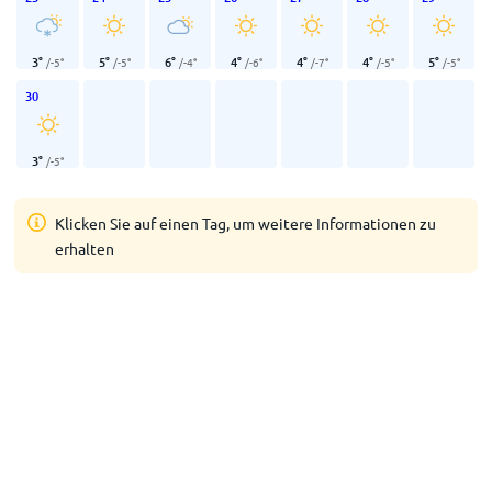
3
°
5
°
6
°
4
°
4
°
4
°
5
°
/
-5
°
/
-5
°
/
-4
°
/
-6
°
/
-7
°
/
-5
°
/
-5
°
30
3
°
/
-5
°
Klicken Sie auf einen Tag, um weitere Informationen zu
erhalten