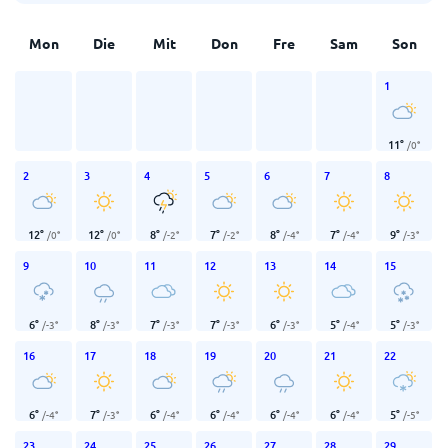
Mon
Die
Mit
Don
Fre
Sam
Son
1
11
°
/
0
°
2
3
4
5
6
7
8
12
°
12
°
8
°
7
°
8
°
7
°
9
°
/
0
°
/
0
°
/
-2
°
/
-2
°
/
-4
°
/
-4
°
/
-3
°
9
10
11
12
13
14
15
6
°
8
°
7
°
7
°
6
°
5
°
5
°
/
-3
°
/
-3
°
/
-3
°
/
-3
°
/
-3
°
/
-4
°
/
-3
°
16
17
18
19
20
21
22
6
°
7
°
6
°
6
°
6
°
6
°
5
°
/
-4
°
/
-3
°
/
-4
°
/
-4
°
/
-4
°
/
-4
°
/
-5
°
23
24
25
26
27
28
29