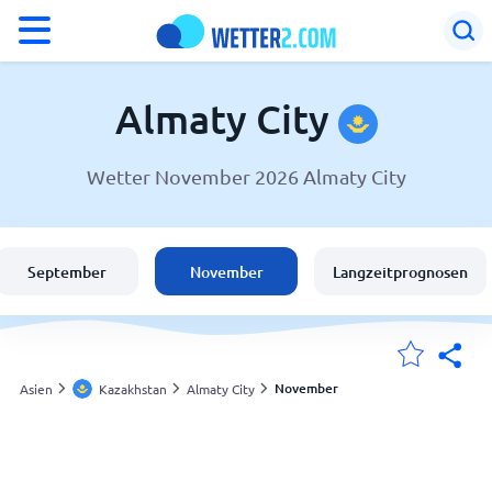
°F
°C
Almaty City
Wetter November 2026 Almaty City
Wetter in Almaty City
Kazakhstan
September
November
Langzeitprognosen
Schweiz
Deutschland
November
Asien
Kazakhstan
Almaty City
Meine Standorte