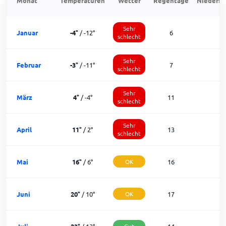
Monat
Temperaturen
Wetter
Regentage
Niedersc
Sehr
Januar
-4
°
/
-12
°
6
schlecht
Sehr
Februar
-3
°
/
-11
°
7
schlecht
Sehr
März
4
°
/
-4
°
11
1
schlecht
Sehr
April
11
°
/
2
°
13
1
schlecht
Mai
16
°
/
6
°
OK
16
1
Juni
20
°
/
10
°
OK
17
1
Gut