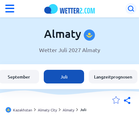
°F
°C
Almaty
Wetter Juli 2027 Almaty
Wetter in Almaty
Kazakhstan
September
Juli
Langzeitprognosen
Schweiz
Deutschland
Juli
Kazakhstan
Almaty City
Almaty
Meine Standorte