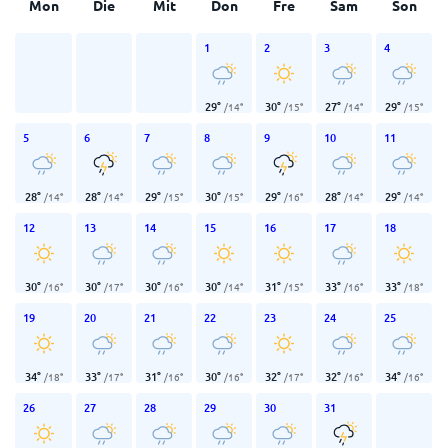
Mon
Die
Mit
Don
Fre
Sam
Son
1
2
3
4
29
°
30
°
27
°
29
°
/
14
°
/
15
°
/
14
°
/
15
°
5
6
7
8
9
10
11
28
°
28
°
29
°
30
°
29
°
28
°
29
°
/
14
°
/
14
°
/
15
°
/
15
°
/
16
°
/
14
°
/
14
°
12
13
14
15
16
17
18
30
°
30
°
30
°
30
°
31
°
33
°
33
°
/
16
°
/
17
°
/
16
°
/
14
°
/
15
°
/
16
°
/
18
°
19
20
21
22
23
24
25
34
°
33
°
31
°
30
°
32
°
32
°
34
°
/
18
°
/
17
°
/
16
°
/
16
°
/
17
°
/
16
°
/
16
°
26
27
28
29
30
31