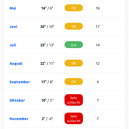
Mai
16
°
/
6
°
OK
16
1
Juni
20
°
/
10
°
OK
17
1
Juli
23
°
/
13
°
Gut
14
1
August
22
°
/
11
°
OK
12
1
September
17
°
/
8
°
OK
9
2
Sehr
Oktober
10
°
/
2
°
7
2
schlecht
Sehr
November
2
°
/
-6
°
7
1
schlecht