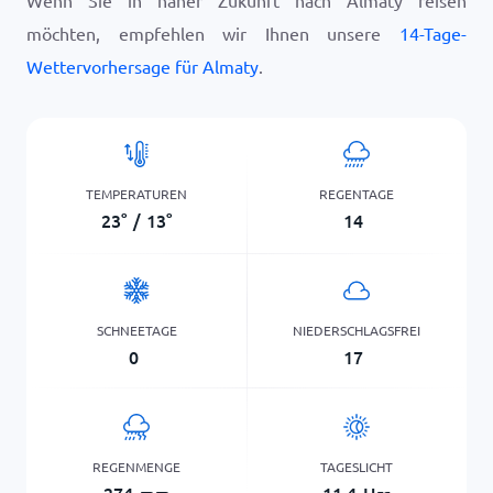
Wenn Sie in naher Zukunft nach Almaty reisen
möchten, empfehlen wir Ihnen unsere
14-Tage-
Wettervorhersage für Almaty
.
TEMPERATUREN
REGENTAGE
23
°
/
13
°
14
SCHNEETAGE
NIEDERSCHLAGSFREI
0
17
REGENMENGE
TAGESLICHT
274
mm
11,4
Hrs