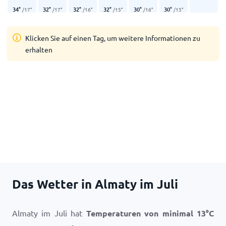
34
°
32
°
32
°
32
°
30
°
30
°
/
17
°
/
17
°
/
16
°
/
15
°
/
16
°
/
15
°
Klicken Sie auf einen Tag, um weitere Informationen zu
erhalten
Das Wetter in Almaty im Juli
Almaty im Juli hat
Temperaturen von minimal
13
°
C