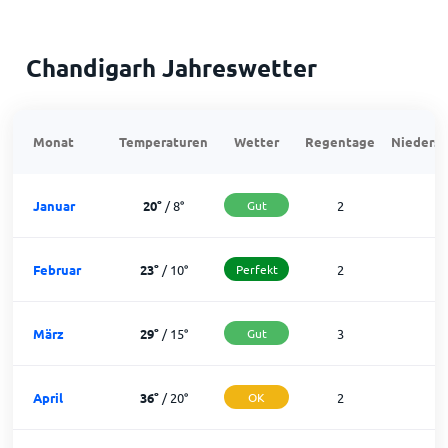
Chandigarh Jahreswetter
Monat
Temperaturen
Wetter
Regentage
Niedersc
Januar
20
°
/
8
°
Gut
2
2
Februar
23
°
/
10
°
Perfekt
2
2
März
29
°
/
15
°
Gut
3
2
April
36
°
/
20
°
OK
2
2