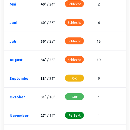
Mai
40
°
/
24
°
Schlecht
2
2
Juni
40
°
/
26
°
Schlecht
4
2
Juli
36
°
/
25
°
Schlecht
15
1
August
34
°
/
23
°
Schlecht
19
1
September
33
°
/
21
°
OK
9
2
Oktober
31
°
/
18
°
Gut
1
3
November
27
°
/
14
°
Perfekt
1
2