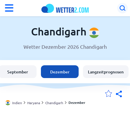
°F
°C
Chandigarh
Wetter Dezember 2026 Chandigarh
Wetter in Chandigarh
Indien
September
Dezember
Langzeitprognosen
Schweiz
Deutschland
Dezember
Indien
Haryana
Chandigarh
Meine Standorte