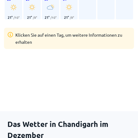
21
°
21
°
21
°
21
°
/
10
°
/
9
°
/
10
°
/
9
°
Klicken Sie auf einen Tag, um weitere Informationen zu
erhalten
Das Wetter in Chandigarh im
Dezember