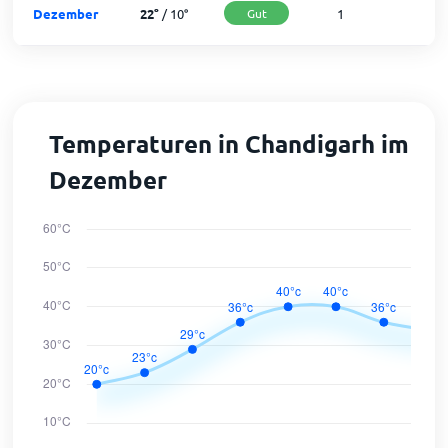
Dezember
22
°
/
10
°
Gut
1
3
Temperaturen in Chandigarh im
Dezember