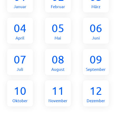
Januar
Februar
März
04
05
06
April
Mai
Juni
07
08
09
Juli
August
September
10
11
12
Oktober
November
Dezember