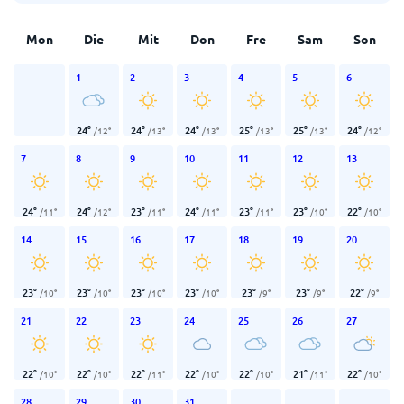
Mon
Die
Mit
Don
Fre
Sam
Son
1
2
3
4
5
6
24
°
24
°
24
°
25
°
25
°
24
°
/
12
°
/
13
°
/
13
°
/
13
°
/
13
°
/
12
°
7
8
9
10
11
12
13
24
°
24
°
23
°
24
°
23
°
23
°
22
°
/
11
°
/
12
°
/
11
°
/
11
°
/
11
°
/
10
°
/
10
°
14
15
16
17
18
19
20
23
°
23
°
23
°
23
°
23
°
23
°
22
°
/
10
°
/
10
°
/
10
°
/
10
°
/
9
°
/
9
°
/
9
°
21
22
23
24
25
26
27
22
°
22
°
22
°
22
°
22
°
21
°
22
°
/
10
°
/
10
°
/
11
°
/
10
°
/
10
°
/
11
°
/
10
°
28
29
30
31