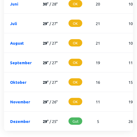
Juni
30
°
/
28
°
OK
20
10
Juli
29
°
/
27
°
OK
21
10
August
29
°
/
27
°
OK
21
10
September
29
°
/
27
°
OK
19
11
Oktober
29
°
/
27
°
OK
16
15
November
29
°
/
26
°
OK
11
19
Dezember
29
°
/
25
°
Gut
5
26