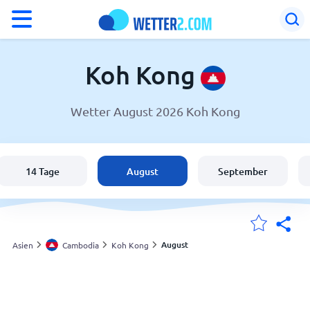
°F
°C
Koh Kong
Wetter August 2026 Koh Kong
Wetter in Koh Kong
Cambodia
14 Tage
August
September
Schweiz
Deutschland
August
Asien
Cambodia
Koh Kong
Meine Standorte