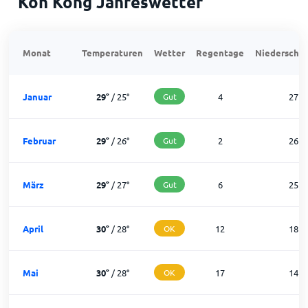
Koh Kong Jahreswetter
Monat
Temperaturen
Wetter
Regentage
Niederschla
Januar
29
°
/
25
°
Gut
4
27
Februar
29
°
/
26
°
Gut
2
26
März
29
°
/
27
°
Gut
6
25
April
30
°
/
28
°
OK
12
18
Mai
30
°
/
28
°
OK
17
14