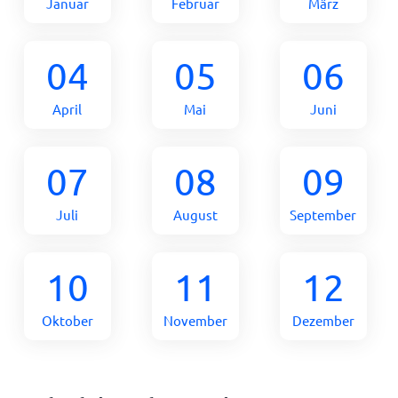
Januar
Februar
März
04
05
06
April
Mai
Juni
07
08
09
Juli
August
September
10
11
12
Oktober
November
Dezember