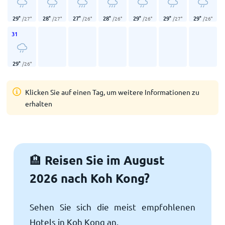
29
°
28
°
27
°
28
°
29
°
29
°
29
°
/
27
°
/
27
°
/
26
°
/
26
°
/
26
°
/
27
°
/
26
°
31
29
°
/
26
°
Klicken Sie auf einen Tag, um weitere Informationen zu
erhalten
Reisen Sie im August
🏨
2026 nach Koh Kong?
Sehen Sie sich die meist empfohlenen
Hotels in Koh Kong an.