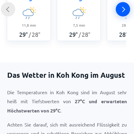
11,8
mm
7,5
mm
28,3
m
29
°
28
°
29
°
28
°
28
°
/
/
/
Das Wetter in Koh Kong im August
Die Temperaturen in Koh Kong sind im August sehr
heiß mit Tiefstwerten von
27
°
C
und erwarteten
Höchstwerten von
29
°
C
.
Achten Sie darauf, sich mit ausreichend Flüssigkeit zu
versorgen und in schattigen Bereichen zur Abkühlung