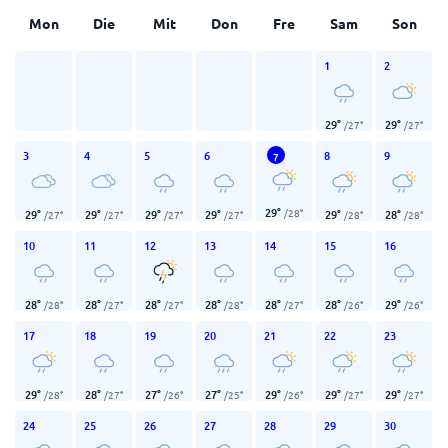
Mon
Die
Mit
Don
Fre
Sam
Son
1
2
29
°
29
°
/
27
°
/
27
°
3
4
5
6
8
9
7
29
°
/
28
°
29
°
29
°
29
°
29
°
29
°
28
°
/
27
°
/
27
°
/
27
°
/
27
°
/
28
°
/
28
°
10
11
12
13
14
15
16
28
°
28
°
28
°
28
°
28
°
28
°
29
°
/
28
°
/
27
°
/
27
°
/
28
°
/
27
°
/
26
°
/
26
°
17
18
19
20
21
22
23
29
°
28
°
27
°
27
°
29
°
29
°
29
°
/
28
°
/
27
°
/
26
°
/
25
°
/
26
°
/
27
°
/
27
°
24
25
26
27
28
29
30