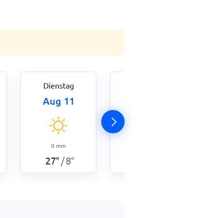
Dienstag
Mittwoch
Aug 11
Aug 12
0
mm
0
mm
27
°
8
°
25
°
11
°
/
/