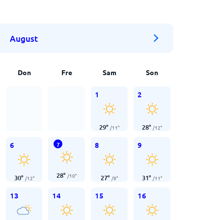
August
Don
Fre
Sam
Son
1
2
29
°
28
°
/
11
°
/
12
°
6
8
9
7
28
°
/
10
°
30
°
27
°
31
°
/
12
°
/
9
°
/
11
°
13
14
15
16