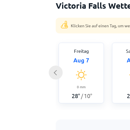
Victoria Falls Wet
Klicken Sie auf einen Tag, um w
Freitag
S
Aug 7
A
0
mm
28
°
10
°
2
/