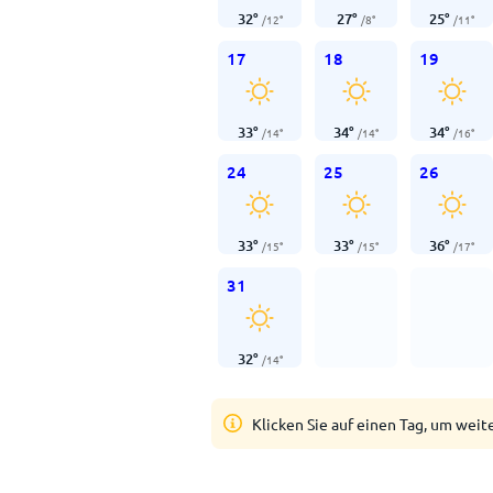
32
°
27
°
25
°
/
12
°
/
8
°
/
11
°
17
18
19
33
°
34
°
34
°
/
14
°
/
14
°
/
16
°
24
25
26
33
°
33
°
36
°
/
15
°
/
15
°
/
17
°
31
32
°
/
14
°
Klicken Sie auf einen Tag, um weit