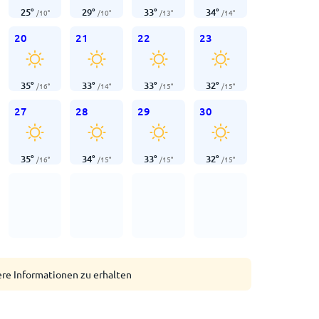
25
°
29
°
33
°
34
°
/
10
°
/
10
°
/
13
°
/
14
°
20
21
22
23
35
°
33
°
33
°
32
°
/
16
°
/
14
°
/
15
°
/
15
°
27
28
29
30
35
°
34
°
33
°
32
°
/
16
°
/
15
°
/
15
°
/
15
°
ere Informationen zu erhalten