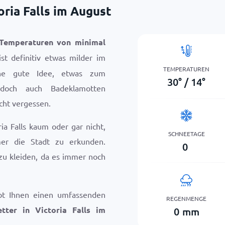
oria Falls im August
Temperaturen von minimal
st definitiv etwas milder im
TEMPERATUREN
ine gute Idee, etwas zum
30
°
/
14
°
 doch auch Badeklamotten
icht vergessen.
ia Falls kaum oder gar nicht,
SCHNEETAGE
mer die Stadt zu erkunden.
0
zu kleiden, da es immer noch
bt Ihnen einen umfassenden
REGENMENGE
tter in Victoria Falls im
0
mm