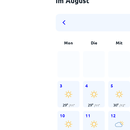
im August
Mon
Die
Mit
3
4
5
29
°
29
°
30
°
/
11
°
/
11
°
/
12
°
10
11
12