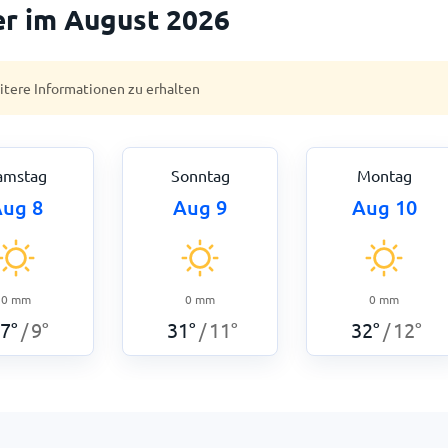
ter im August 2026
eitere Informationen zu erhalten
amstag
Sonntag
Montag
ug 8
Aug 9
Aug 10
0
mm
0
mm
0
mm
7
°
9
°
31
°
11
°
32
°
12
°
/
/
/