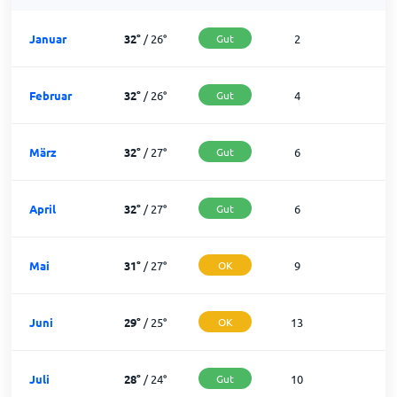
Januar
32
°
/
26
°
Gut
2
2
Februar
32
°
/
26
°
Gut
4
2
März
32
°
/
27
°
Gut
6
2
April
32
°
/
27
°
Gut
6
2
Mai
31
°
/
27
°
OK
9
2
Juni
29
°
/
25
°
OK
13
1
Juli
28
°
/
24
°
Gut
10
2