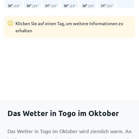
30
°
30
°
31
°
30
°
30
°
31
°
/
25
°
/
25
°
/
25
°
/
25
°
/
25
°
/
25
°
Klicken Sie auf einen Tag, um weitere Informationen zu
erhalten
Das Wetter in Togo im Oktober
Das Wetter in Togo im Oktober wird ziemlich warm. An