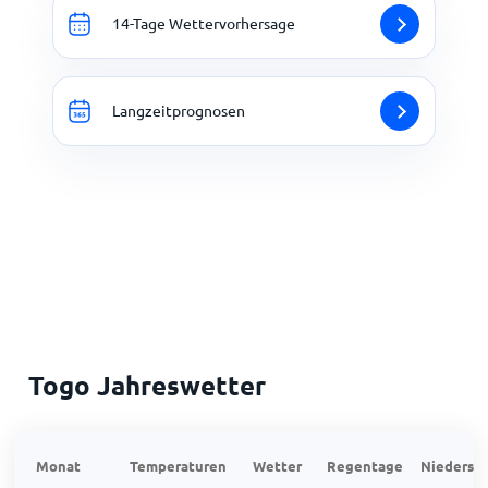
14-Tage Wettervorhersage
Langzeitprognosen
Togo Jahreswetter
Monat
Temperaturen
Wetter
Regentage
Niedersch