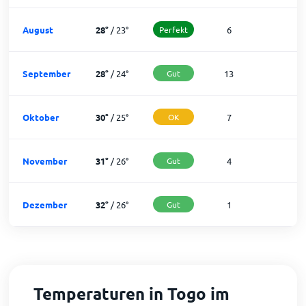
August
28
°
/
23
°
Perfekt
6
2
September
28
°
/
24
°
Gut
13
1
Oktober
30
°
/
25
°
OK
7
2
November
31
°
/
26
°
Gut
4
2
Dezember
32
°
/
26
°
Gut
1
3
Temperaturen in Togo im