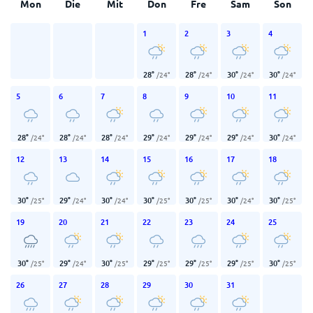
Mon
Die
Mit
Don
Fre
Sam
Son
1
2
3
4
28
°
28
°
30
°
30
°
/
24
°
/
24
°
/
24
°
/
24
°
5
6
7
8
9
10
11
28
°
28
°
28
°
29
°
29
°
29
°
30
°
/
24
°
/
24
°
/
24
°
/
24
°
/
24
°
/
24
°
/
24
°
12
13
14
15
16
17
18
30
°
29
°
30
°
30
°
30
°
30
°
30
°
/
25
°
/
24
°
/
24
°
/
25
°
/
25
°
/
24
°
/
25
°
19
20
21
22
23
24
25
30
°
29
°
30
°
29
°
29
°
29
°
30
°
/
25
°
/
24
°
/
25
°
/
25
°
/
25
°
/
25
°
/
25
°
26
27
28
29
30
31