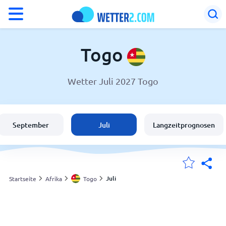
°F
°C
Togo
Wetter Juli 2027 Togo
Wetter in Togo
Togo
September
Juli
Langzeitprognosen
Schweiz
Deutschland
Juli
Startseite
Afrika
Togo
Meine Standorte