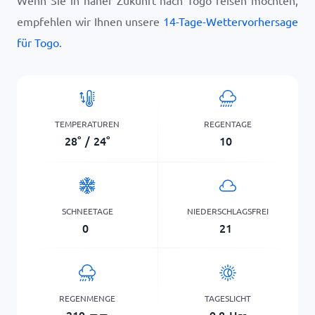
Wenn Sie in naher Zukunft nach Togo reisen möchten,
empfehlen wir Ihnen unsere
14-Tage-Wettervorhersage
für Togo
.
TEMPERATUREN
REGENTAGE
28
°
/
24
°
10
SCHNEETAGE
NIEDERSCHLAGSFREI
0
21
REGENMENGE
TAGESLICHT
219
mm
9,8
Hrs