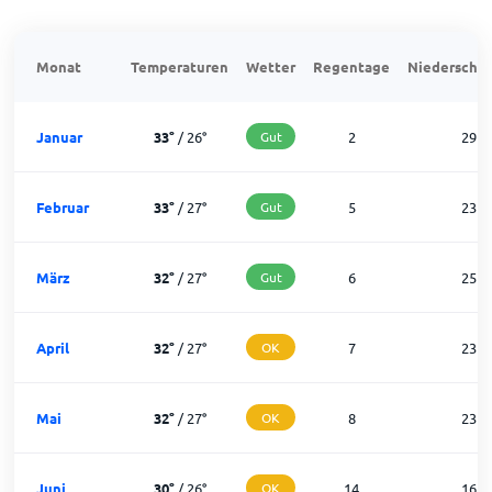
Monat
Temperaturen
Wetter
Regentage
Niederschla
Januar
33
°
/
26
°
Gut
2
29
Februar
33
°
/
27
°
Gut
5
23
März
32
°
/
27
°
Gut
6
25
April
32
°
/
27
°
OK
7
23
Mai
32
°
/
27
°
OK
8
23
Juni
30
°
/
26
°
OK
14
16