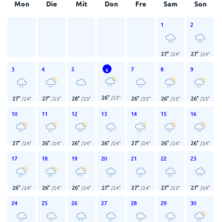
Mon
Die
Mit
Don
Fre
Sam
Son
1
2
27
°
27
°
/
24
°
/
24
°
3
4
5
7
8
9
6
26
°
/
25
°
27
°
27
°
28
°
26
°
26
°
26
°
/
24
°
/
23
°
/
23
°
/
25
°
/
25
°
/
25
°
10
11
12
13
14
15
16
27
°
26
°
26
°
26
°
27
°
26
°
26
°
/
24
°
/
24
°
/
24
°
/
24
°
/
24
°
/
24
°
/
24
°
17
18
19
20
21
22
23
26
°
26
°
26
°
27
°
27
°
27
°
27
°
/
24
°
/
24
°
/
24
°
/
24
°
/
24
°
/
23
°
/
24
°
24
25
26
27
28
29
30