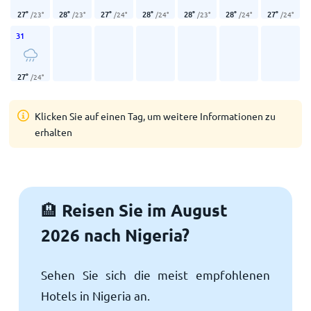
27
°
28
°
27
°
28
°
28
°
28
°
27
°
/
23
°
/
23
°
/
24
°
/
24
°
/
23
°
/
24
°
/
24
°
31
27
°
/
24
°
Klicken Sie auf einen Tag, um weitere Informationen zu
erhalten
Reisen Sie im August
🏨
2026 nach Nigeria?
Sehen Sie sich die meist empfohlenen
Hotels in Nigeria an.