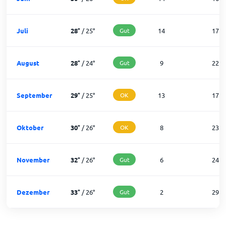
Juli
28
°
/
25
°
Gut
14
17
August
28
°
/
24
°
Gut
9
22
September
29
°
/
25
°
OK
13
17
Oktober
30
°
/
26
°
OK
8
23
November
32
°
/
26
°
Gut
6
24
Dezember
33
°
/
26
°
Gut
2
29