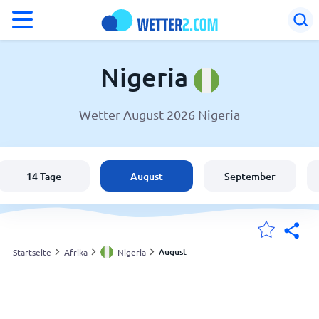
°F
°C
Nigeria
Wetter August 2026 Nigeria
Wetter in Nigeria
Nigeria
14 Tage
August
September
Schweiz
Deutschland
August
Startseite
Afrika
Nigeria
Meine Standorte