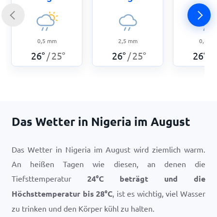
0,5
mm
2,5
mm
0,5
m
26
°
25
°
26
°
25
°
26
°
/
/
/
Das Wetter in Nigeria im August
Das Wetter in Nigeria im August wird ziemlich warm.
An heißen Tagen wie diesen, an denen die
Tiefsttemperatur
24
°
C
beträgt und die
Höchsttemperatur bis
28
°
C
, ist es wichtig, viel Wasser
zu trinken und den Körper kühl zu halten.