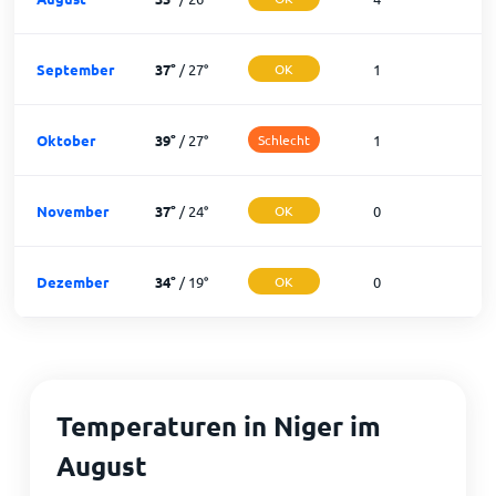
September
37
°
/
27
°
OK
1
2
Oktober
39
°
/
27
°
Schlecht
1
3
November
37
°
/
24
°
OK
0
3
Dezember
34
°
/
19
°
OK
0
3
Temperaturen in Niger im
August