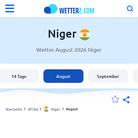
°F
°C
Niger
Wetter August 2026 Niger
Wetter in Niger
Niger
14 Tage
August
September
Schweiz
Deutschland
August
Startseite
Afrika
Niger
Meine Standorte