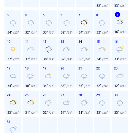
32
°
33
°
/
25
°
/
25
°
3
4
5
6
7
8
9
36
°
/
26
°
34
°
32
°
33
°
32
°
34
°
32
°
/
25
°
/
24
°
/
26
°
/
25
°
/
25
°
/
24
°
10
11
12
13
14
15
16
37
°
37
°
38
°
32
°
35
°
34
°
33
°
/
27
°
/
28
°
/
24
°
/
24
°
/
26
°
/
27
°
/
27
°
17
18
19
20
21
22
23
34
°
30
°
34
°
35
°
33
°
32
°
32
°
/
24
°
/
26
°
/
26
°
/
27
°
/
27
°
/
26
°
/
26
°
24
25
26
27
28
29
30
33
°
31
°
32
°
31
°
31
°
33
°
33
°
/
25
°
/
24
°
/
23
°
/
24
°
/
23
°
/
25
°
/
24
°
31