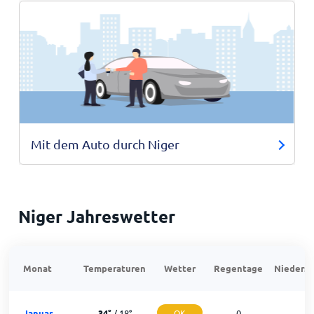
Mit dem Auto durch Niger
Niger Jahreswetter
Monat
Temperaturen
Wetter
Regentage
Niedersc
Januar
34
°
/
18
°
OK
0
3