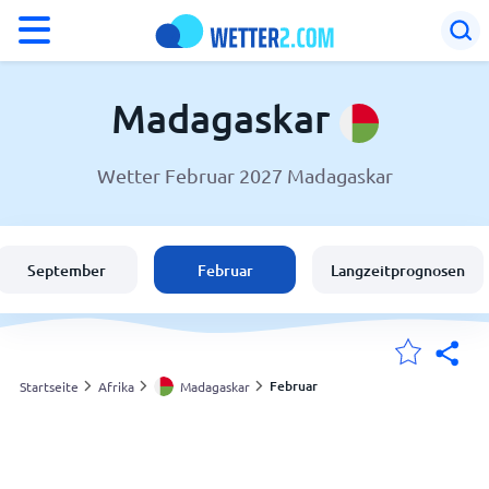
°F
°C
Madagaskar
Wetter Februar 2027 Madagaskar
Wetter in Madagaskar
Madagaskar
September
Februar
Langzeitprognosen
Schweiz
Deutschland
Februar
Startseite
Afrika
Madagaskar
Meine Standorte