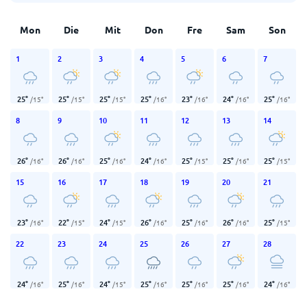
Mon
Die
Mit
Don
Fre
Sam
Son
1
2
3
4
5
6
7
25
°
25
°
25
°
25
°
23
°
24
°
25
°
/
15
°
/
15
°
/
15
°
/
16
°
/
16
°
/
16
°
/
16
°
8
9
10
11
12
13
14
26
°
26
°
25
°
24
°
25
°
25
°
25
°
/
16
°
/
16
°
/
16
°
/
16
°
/
15
°
/
16
°
/
15
°
15
16
17
18
19
20
21
23
°
22
°
24
°
26
°
25
°
26
°
25
°
/
16
°
/
15
°
/
15
°
/
16
°
/
16
°
/
16
°
/
15
°
22
23
24
25
26
27
28
24
°
25
°
24
°
25
°
25
°
25
°
24
°
/
16
°
/
16
°
/
15
°
/
16
°
/
16
°
/
16
°
/
16
°