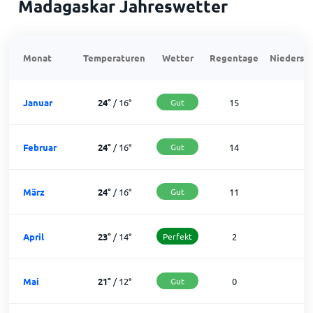
Madagaskar Jahreswetter
Monat
Temperaturen
Wetter
Regentage
Niedersch
Januar
24
°
/
16
°
Gut
15
1
Februar
24
°
/
16
°
Gut
14
1
März
24
°
/
16
°
Gut
11
2
April
23
°
/
14
°
Perfekt
2
2
Mai
21
°
/
12
°
Gut
0
3