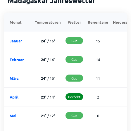
Madagaskar Jahreswetter
Monat
Temperaturen
Wetter
Regentage
Niedersch
Januar
24
°
/
16
°
Gut
15
1
Februar
24
°
/
16
°
Gut
14
1
März
24
°
/
16
°
Gut
11
2
April
23
°
/
14
°
Perfekt
2
2
Mai
21
°
/
12
°
Gut
0
3