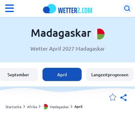
°F
°C
Madagaskar
Wetter April 2027 Madagaskar
Wetter in Madagaskar
Madagaskar
September
April
Langzeitprognosen
Schweiz
Deutschland
April
Startseite
Afrika
Madagaskar
Meine Standorte