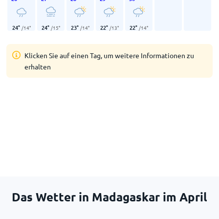
24
°
24
°
23
°
22
°
22
°
/
14
°
/
15
°
/
14
°
/
13
°
/
14
°
Klicken Sie auf einen Tag, um weitere Informationen zu
erhalten
Das Wetter in Madagaskar im April