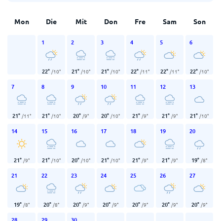
Mon
Die
Mit
Don
Fre
Sam
Son
1
2
3
4
5
6
22
°
21
°
21
°
22
°
22
°
22
°
/
10
°
/
10
°
/
10
°
/
11
°
/
11
°
/
10
°
7
8
9
10
11
12
13
21
°
21
°
20
°
20
°
21
°
21
°
21
°
/
11
°
/
10
°
/
9
°
/
10
°
/
9
°
/
9
°
/
10
°
14
15
16
17
18
19
20
21
°
21
°
20
°
21
°
21
°
21
°
19
°
/
9
°
/
10
°
/
10
°
/
10
°
/
9
°
/
9
°
/
8
°
21
22
23
24
25
26
27
19
°
20
°
20
°
20
°
20
°
20
°
20
°
/
8
°
/
8
°
/
9
°
/
9
°
/
9
°
/
9
°
/
9
°
28
29
30