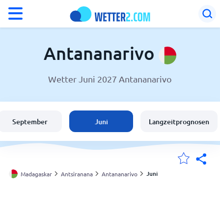
°F
°C
Antananarivo
Wetter Juni 2027 Antananarivo
Wetter in Antananarivo
Madagaskar
September
Juni
Langzeitprognosen
Schweiz
Deutschland
Juni
Madagaskar
Antsiranana
Antananarivo
Meine Standorte