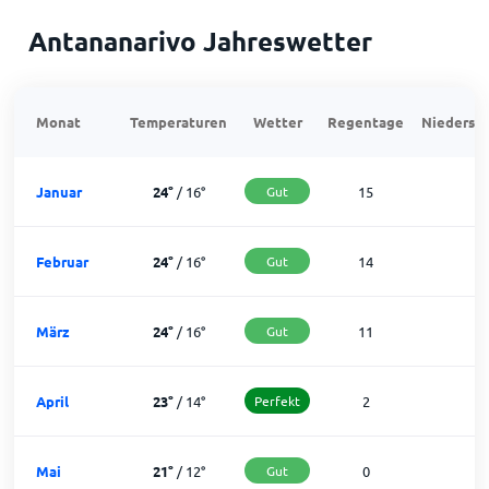
Antananarivo Jahreswetter
Monat
Temperaturen
Wetter
Regentage
Niedersch
Januar
24
°
/
16
°
Gut
15
1
Februar
24
°
/
16
°
Gut
14
1
März
24
°
/
16
°
Gut
11
2
April
23
°
/
14
°
Perfekt
2
2
Mai
21
°
/
12
°
Gut
0
3