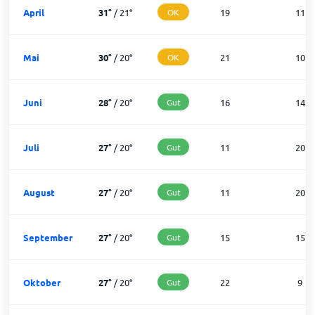
April
31
°
/
21
°
OK
19
11
Mai
30
°
/
20
°
OK
21
10
Juni
28
°
/
20
°
Gut
16
14
Juli
27
°
/
20
°
Gut
11
20
August
27
°
/
20
°
Gut
11
20
September
27
°
/
20
°
Gut
15
15
Oktober
27
°
/
20
°
Gut
22
9