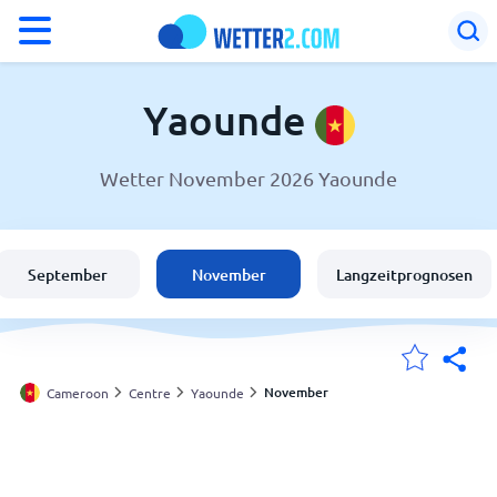
°F
°C
Yaounde
Wetter November 2026 Yaounde
Wetter in Yaounde
Cameroon
September
November
Langzeitprognosen
Schweiz
Deutschland
November
Cameroon
Centre
Yaounde
Meine Standorte