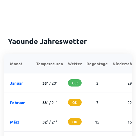
Yaounde Jahreswetter
Monat
Temperaturen
Wetter
Regentage
Niederschla
Januar
33
°
/
20
°
Gut
2
29
Februar
33
°
/
21
°
OK
7
22
März
32
°
/
21
°
OK
15
16