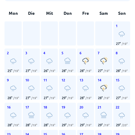
Mon
Die
Mit
Don
Fre
Sam
Son
1
27
°
/
19
°
2
3
4
5
6
7
8
25
°
27
°
26
°
28
°
28
°
27
°
28
°
/
19
°
/
19
°
/
19
°
/
19
°
/
19
°
/
19
°
/
19
°
9
10
11
12
13
14
15
28
°
27
°
27
°
29
°
28
°
28
°
27
°
/
19
°
/
19
°
/
19
°
/
19
°
/
19
°
/
19
°
/
19
°
16
17
18
19
20
21
22
28
°
28
°
28
°
29
°
29
°
29
°
29
°
/
19
°
/
19
°
/
19
°
/
19
°
/
19
°
/
19
°
/
20
°
23
24
25
26
27
28
29