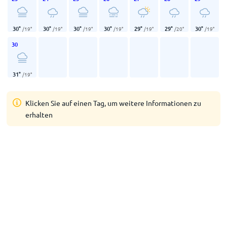
30
°
30
°
30
°
30
°
29
°
29
°
30
°
/
19
°
/
19
°
/
19
°
/
19
°
/
19
°
/
20
°
/
19
°
30
31
°
/
19
°
Klicken Sie auf einen Tag, um weitere Informationen zu
erhalten