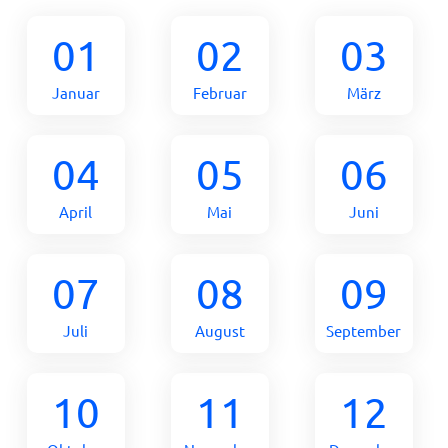
01
02
03
Januar
Februar
März
04
05
06
April
Mai
Juni
07
08
09
Juli
August
September
10
11
12