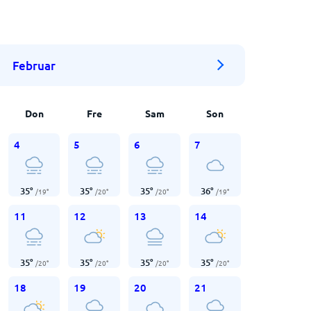
Februar
Don
Fre
Sam
Son
4
5
6
7
35
°
35
°
35
°
36
°
/
19
°
/
20
°
/
20
°
/
19
°
11
12
13
14
35
°
35
°
35
°
35
°
/
20
°
/
20
°
/
20
°
/
20
°
18
19
20
21