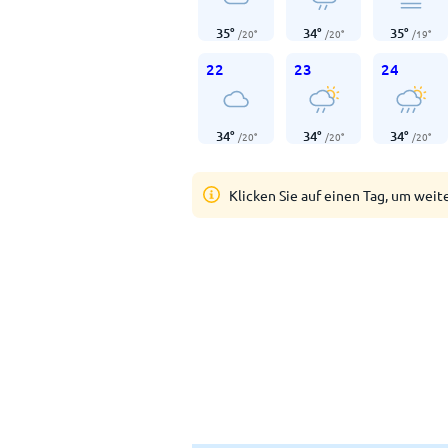
35
°
34
°
35
°
/
20
°
/
20
°
/
19
°
22
23
24
34
°
34
°
34
°
/
20
°
/
20
°
/
20
°
Klicken Sie auf einen Tag, um weit