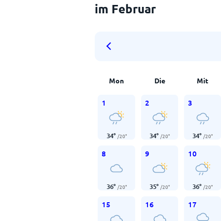
im Februar
Mon
Die
Mit
1
2
3
34
°
34
°
34
°
/
20
°
/
20
°
/
20
°
8
9
10
36
°
35
°
36
°
/
20
°
/
20
°
/
20
°
15
16
17