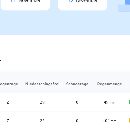
November
Dezember
r
egentage
Niederschlagsfrei
Schneetage
Regenmenge
2
29
0
49
mm
7
22
0
104
mm