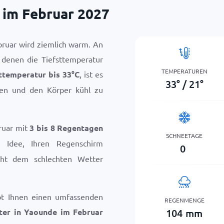
 im Februar 2027
ruar wird ziemlich warm. An
 denen die Tiefsttemperatur
TEMPERATUREN
ttemperatur bis
33
°
C
, ist es
33
°
/
21
°
nken und den Körper kühl zu
ruar mit
3 bis 8 Regentagen
SCHNEETAGE
 Idee, Ihren Regenschirm
0
cht dem schlechten Wetter
bt Ihnen einen umfassenden
REGENMENGE
104
mm
ter in Yaounde im Februar