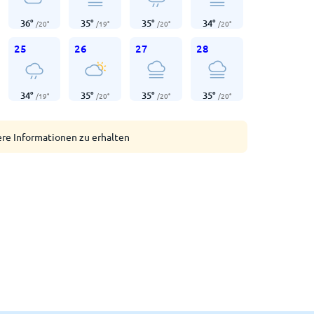
36
°
35
°
35
°
34
°
/
20
°
/
19
°
/
20
°
/
20
°
25
26
27
28
34
°
35
°
35
°
35
°
/
19
°
/
20
°
/
20
°
/
20
°
ere Informationen zu erhalten