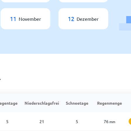
11
12
November
Dezember
r
egentage
Niederschlagsfrei
Schneetage
Regenmenge
5
21
5
76
mm