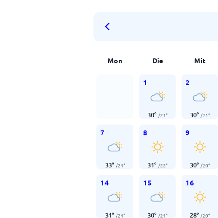
Mon
Die
Mit
1
2
30
°
30
°
/
21
°
/
21
°
7
8
9
33
°
31
°
30
°
/
21
°
/
22
°
/
20
°
14
15
16
31
°
30
°
28
°
/
21
°
/
21
°
/
20
°