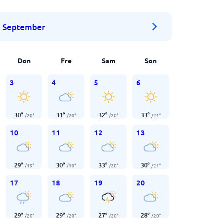
September
Don
Fre
Sam
Son
3
4
5
6
30
°
31
°
32
°
33
°
/
20
°
/
20
°
/
20
°
/
21
°
10
11
12
13
29
°
30
°
33
°
30
°
/
19
°
/
19
°
/
20
°
/
21
°
17
18
19
20
29
°
29
°
27
°
28
°
/
20
°
/
20
°
/
20
°
/
20
°