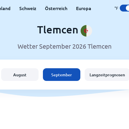
hland
Schweiz
Österreich
Europa
°F
Tlemcen
Wetter September 2026 Tlemcen
August
September
Langzeitprognosen