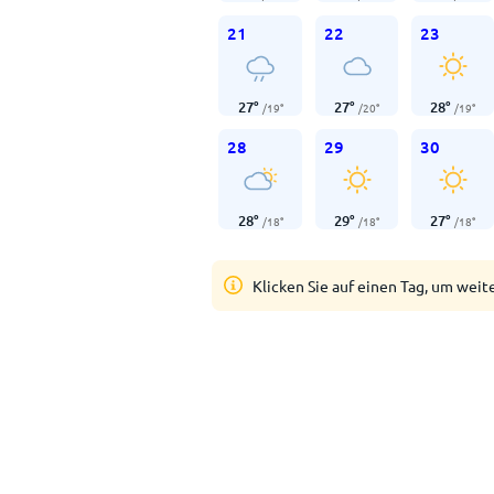
21
22
23
27
°
27
°
28
°
/
19
°
/
20
°
/
19
°
28
29
30
28
°
29
°
27
°
/
18
°
/
18
°
/
18
°
Klicken Sie auf einen Tag, um weit