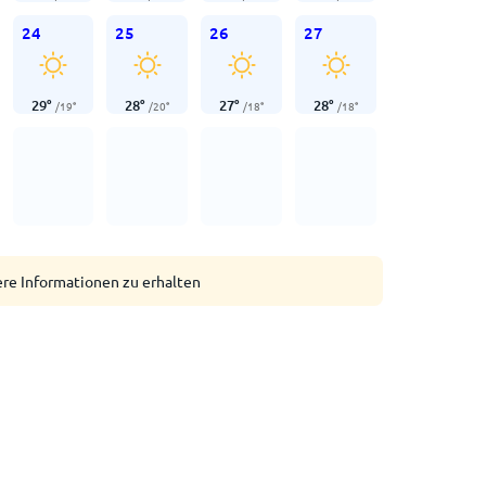
24
25
26
27
29
°
28
°
27
°
28
°
/
19
°
/
20
°
/
18
°
/
18
°
ere Informationen zu erhalten