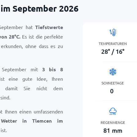
 im September 2026
 September hat
Tiefstwerte
 von
28
°
C
.
Es ist die perfekte
TEMPERATUREN
erkunden, ohne dass es zu
28
°
/
16
°
m September mit
3 bis 8
ist eine gute Idee, Ihren
SCHNEETAGE
n, damit Sie nicht dem
0
sind.
bt Ihnen einen umfassenden
s
Wetter in Tlemcen im
REGENMENGE
81
mm
ist.